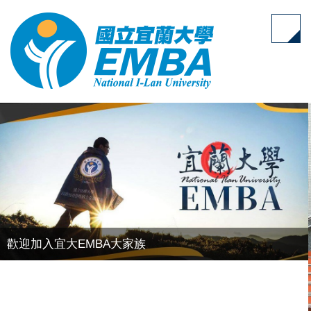
跳
到
主
要
內
容
區
歡迎加入宜大EMBA大家族