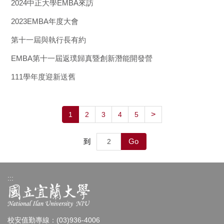
2024中正大學EMBA來訪
2023EMBA年度大會
第十一屆與執行長有約
EMBA第十一屆返璞歸真暨創新潛能開發營
111學年度迎新送舊
>
1
2
3
4
5
Go
到
:::
校安值勤專線：(03)936-4006