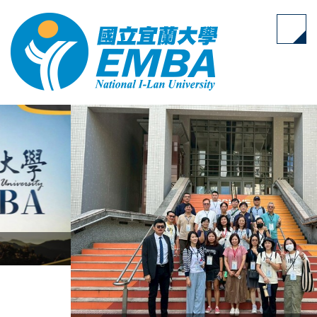
跳
到
主
要
內
容
區