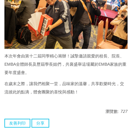
本次年會由第十二屆同學精心籌辦！誠摯邀請親愛的校長、院長、
EMBA全體師長及歷屆學長姐們，共襄盛舉這場屬於EMBA家族的重
要年度盛會。
在歲末之際，讓我們相聚一堂，品味家的溫馨，共享歡樂時光，交
流彼此的點滴，體會團聚的喜悅與感動！
瀏覽數:
727
友善列印
分享