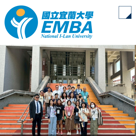
跳
到
主
要
內
容
區