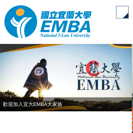
跳
到
主
要
內
容
區
歡迎加入宜大EMBA大家族