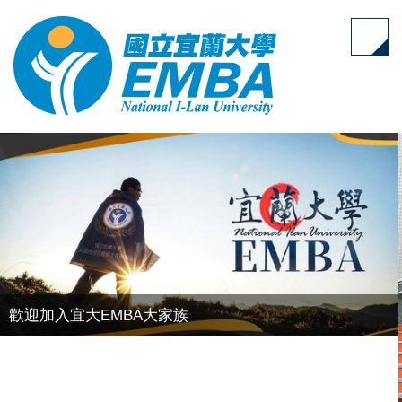
跳
到
主
要
內
容
區
歡迎加入宜大EMBA大家族