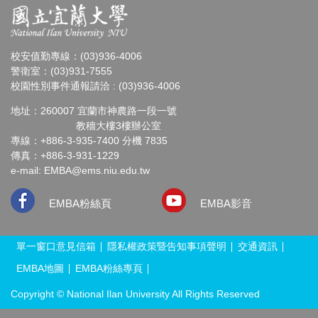
校安值勤專線：(03)936-4006
警衛室：(03)931-7555
校園性別事件通報請洽 : (03)936-4006
地址：260007 宜蘭市神農路一段一號
教穡大樓3樓辦公室
專線：+886-3-935-7400 分機 7835
傳真：+886-3-931-1229
e-mail:
EMBA@ems.niu.edu.tw
EMBA粉絲頁
EMBA影音
單一窗口意見信箱
隱私權政策暨告知事項聲明
交通資訊
EMBA地圖
EMBA粉絲專頁
Copyright © National Ilan University All Rights Reserved