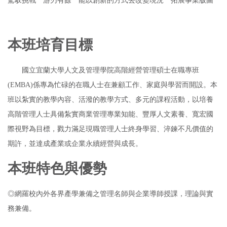
駕馭挑戰 游刃有餘 能以創新的方式去改變現況 拓展事業版圖
本班培育目標
國立宜蘭大學人文及管理學院高階經營管理碩士在職專班
(EMBA)係專為忙碌的在職人士在兼顧工作、家庭與學習而開設。本
班以紮實的教學內容、活潑的教學方式、多元的課程活動，以培養
高階管理人士具備紮實商業管理專業知能、豐厚人文素養、寬宏國
際視野為目標，戮力滿足現職管理人士終身學習、淬鍊不凡價值的
期許，並達成產業或企業永續經營與成長。
本班特色與優勢
◎網羅校內外各界產學兼備之管理名師與企業導師授課，理論與實
務兼備。