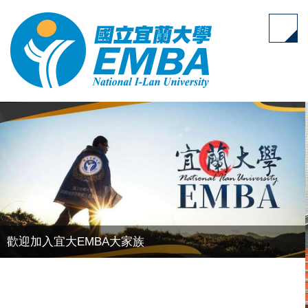
跳
到
主
要
內
容
區
歡迎加入宜大EMBA大家族