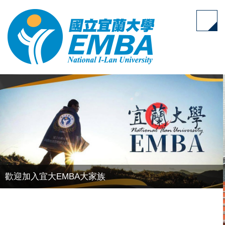
跳
到
主
要
內
容
區
歡迎加入宜大EMBA大家族