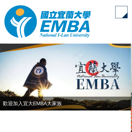
跳
到
主
要
內
容
區
歡迎加入宜大EMBA大家族