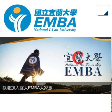
跳
到
主
要
內
容
區
歡迎加入宜大EMBA大家族