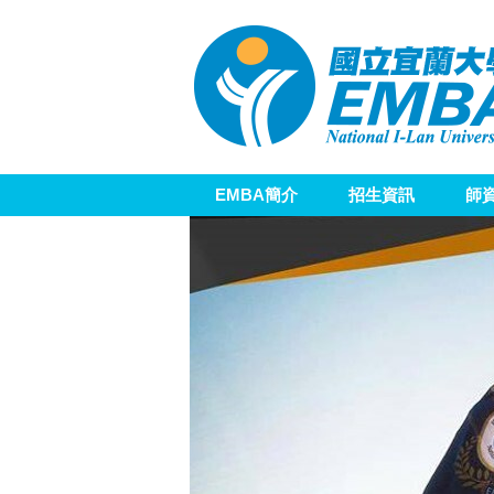
跳
到
主
要
內
容
區
EMBA簡介
招生資訊
師