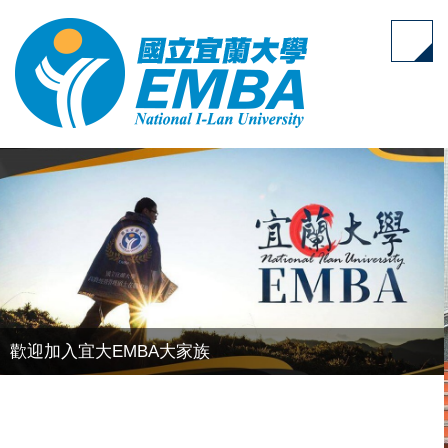
跳
到
主
要
內
容
區
歡迎加入宜大EMBA大家族