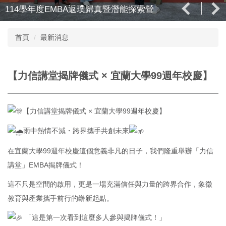
114學年度EMBA返璞歸真暨潛能探索營
首頁
最新消息
【力信講堂揭牌儀式 × 宜蘭大學99週年校慶】
【力信講堂揭牌儀式 × 宜蘭大學99週年校慶】
雨中熱情不減・跨界攜手共創未來
在宜蘭大學99週年校慶這個意義非凡的日子，我們隆重舉辦「力信
講堂」EMBA揭牌儀式！
這不只是空間的啟用，更是一場充滿信任與力量的跨界合作，象徵
教育與產業攜手前行的嶄新起點。
「這是第一次看到這麼多人參與揭牌儀式！」