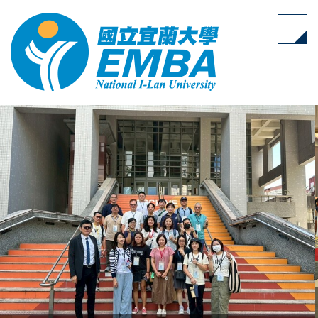
跳
到
主
要
內
容
區