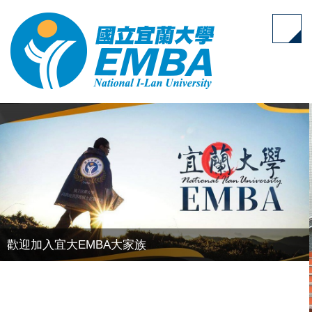
跳
到
主
要
內
容
區
歡迎加入宜大EMBA大家族