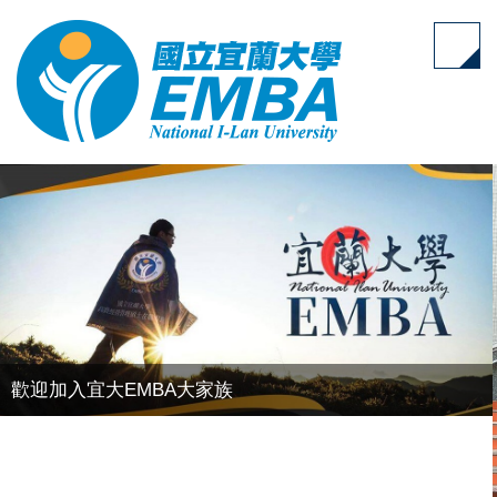
跳
到
主
要
內
容
區
歡迎加入宜大EMBA大家族